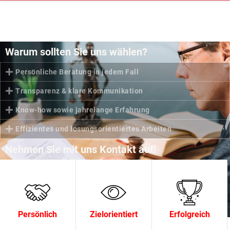
Warum sollten Sie uns wählen?
Persönliche Beratung in jedem Fall
Transparenz & klare Kommunikation
Know-how sowie jahrelange Erfahrung
Effizientes und lösungsorientiertes Arbeiten
Nehmen Sie mit uns Kontakt auf!
Kontaktieren Sie unsere Kanzlei für ein klärendes
Erstgespräch. Wir bieten beste Betreuung für Sie und Ihr
Anliegen.
Persönlich
Zielorientiert
Erfolgreich