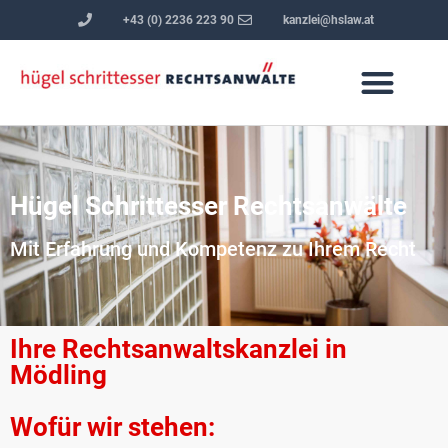
+43 (0) 2236 223 90
kanzlei@hslaw.at
Hügel Schrittesser Rechtsanwälte
Mit Erfahrung und Kompetenz zu Ihrem Recht
Ihre Rechtsanwaltskanzlei in
Mödling
Wofür wir stehen: