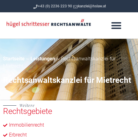
+43 (0) 2236 223 90
kanzlei@hslaw.at
Startseite
~
Leistungen
~
Rechtsanwaltskanzlei für
Mietrecht
Rechtsanwaltskanzlei für Mietrecht
Weitere
Rechtsgebiete
Immobilienrecht
Erbrecht